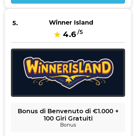
Winner Island
/5
4.6
Bonus di Benvenuto di €1.000 +
100 Giri Gratuiti
Bonus