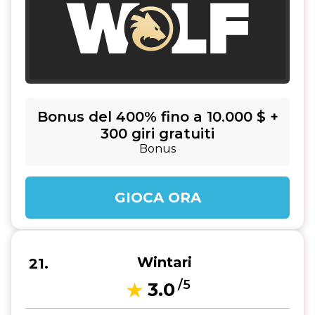
Bonus del 400% fino a 10.000 $ +
300 giri gratuiti
Bonus
GIOCA ORA
Wintari
/5
3.0