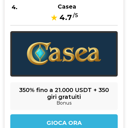
Casea
/5
4.7
350% fino a 21.000 USDT + 350
giri gratuiti
Bonus
GIOCA ORA