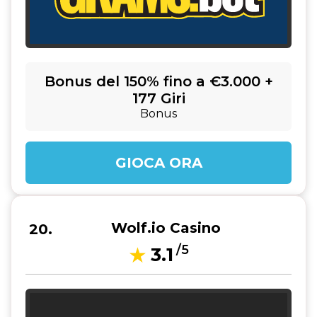
Bonus del 150% fino a €3.000 +
177 Giri
Bonus
GIOCA ORA
Wolf.io Casino
/5
3.1