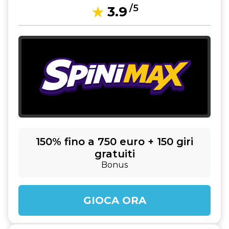
/5
3.9
150% fino a 750 euro + 150 giri
gratuiti
Bonus
GIOCA ORA