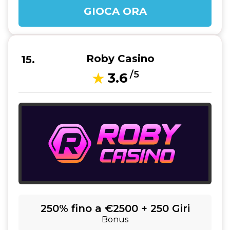
GIOCA ORA
Roby Casino
/5
3.6
250% fino a €2500 + 250 Giri
Bonus