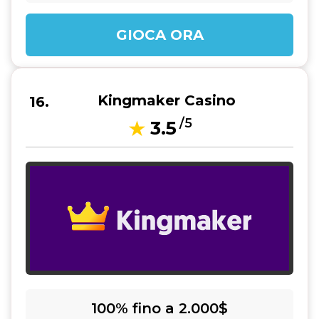
GIOCA ORA
Kingmaker Casino
/5
3.5
100% fino a 2.000$