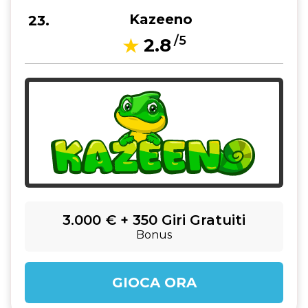
Kazeeno
/5
2.8
3.000 € + 350 Giri Gratuiti
Bonus
GIOCA ORA