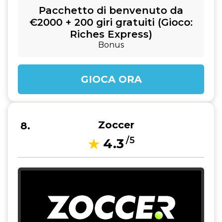
Pacchetto di benvenuto da
€2000 + 200 giri gratuiti (Gioco:
Riches Express)
Bonus
GIOCA ORA
Zoccer
/5
4.3