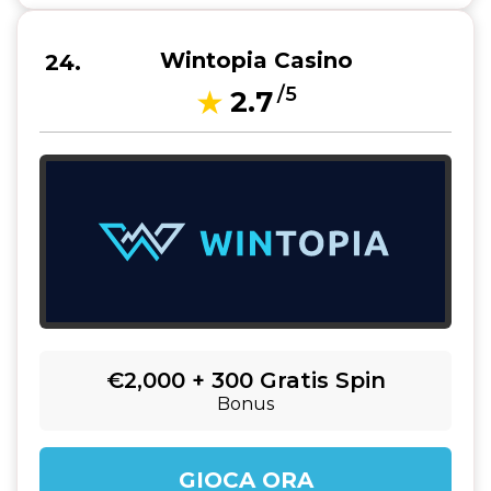
Wintopia Casino
/5
2.7
€2,000 + 300 Gratis Spin
Bonus
GIOCA ORA