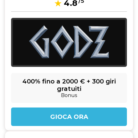
/5
4.8
400% fino a 2000 € + 300 giri
gratuiti
Bonus
GIOCA ORA