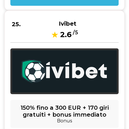
Ivibet
/5
2.6
150% fino a 300 EUR + 170 giri
gratuiti + bonus immediato
Bonus