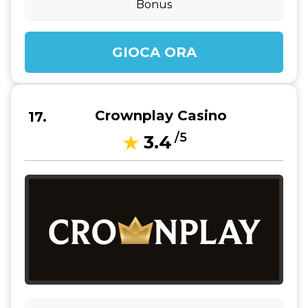
Bonus
GIOCA ORA
Crownplay Casino
/5
3.4