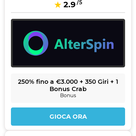
/5
2.9
250% fino a €3.000 + 350 Giri + 1
Bonus Crab
Bonus
GIOCA ORA